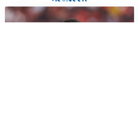
AFFARE IN CHIUSURA
Barcellona, colpo Rodri: battuto il Real Madrid
MOTIVATO
Douglas Luiz dice no all’Everton e punta sulla
Juventus
RIENTRO A RILENTO