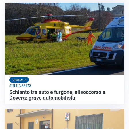
CRONACA
SULLA SS472
Schianto tra auto e furgone, elisoccorso a
Dovera: grave automobilista