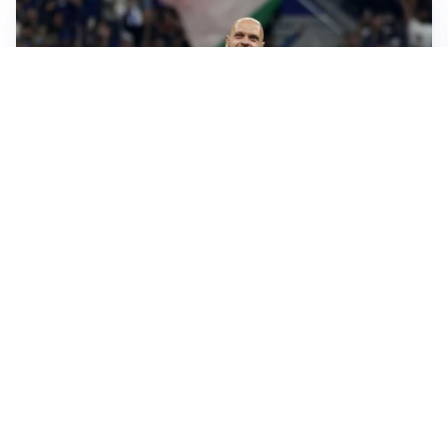
AMICHEVOLI
All’Inter il primo derby d’Italia: Juventus k.o. 2-1
PREMIER LEAGUE
Palestra ammette: “Il Chelsea? Ho sempre sognato la
Premier”
CALCIOMERCATO
Milan, ufficiale la risoluzione di Bennacer: il