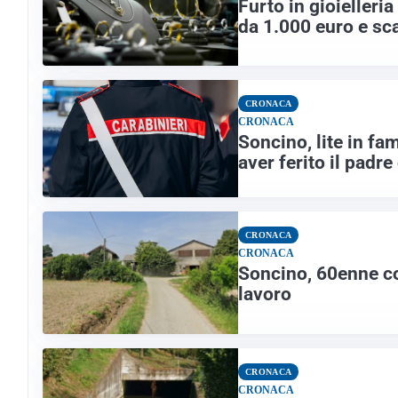
Furto in gioielleri
da 1.000 euro e sc
CRONACA
CRONACA
Soncino, lite in f
aver ferito il padre
CRONACA
CRONACA
Soncino, 60enne co
lavoro
CRONACA
CRONACA