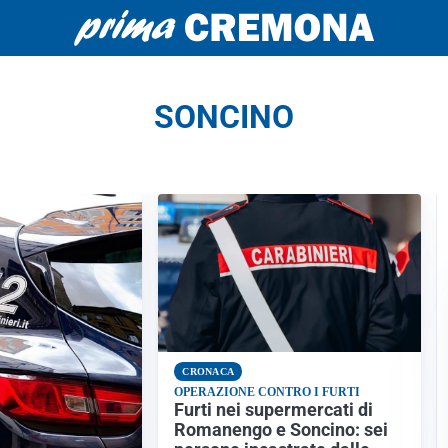
SONCINO
CRONACA
OPERAZIONE CONTRO I FURTI
Furti nei supermercati di
Romanengo e Soncino: sei