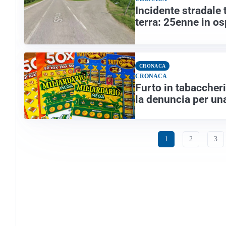
Incidente stradale 
terra: 25enne in o
CRONACA
CRONACA
Furto in tabaccheria
la denuncia per un
1
2
3