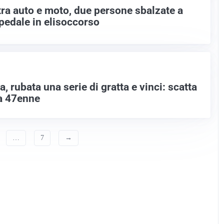
tra auto e moto, due persone sbalzate a
spedale in elisoccorso
, rubata una serie di gratta e vinci: scatta
a 47enne
…
7
→