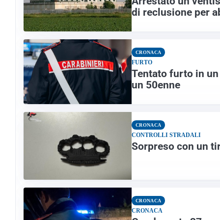
Arrestato un venti
di reclusione per a
CRONACA
FURTO
Tentato furto in u
un 50enne
CRONACA
CONTROLLI STRADALI
Sorpreso con un ti
CRONACA
CRONACA