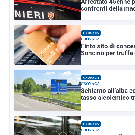
Arrestato 45enne p
confronti della ma
CRONACA
CRONACA
Finto sito di conce
Soncino per truffa
CRONACA
CRONACA
Schianto all’alba c
tasso alcolemico tri
CRONACA
CRONACA