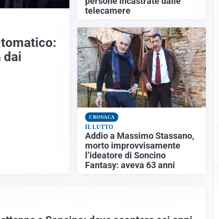
persone incastrate dalle
telecamere
automatico:
 dai
CRONACA
IL LUTTO
Addio a Massimo Stassano,
morto improvvisamente
l’ideatore di Soncino
Fantasy: aveva 63 anni