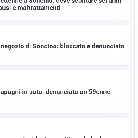
settenne a Soncino: deve scontare sei anni
busi e maltrattamenti
n negozio di Soncino: bloccato e denunciato
rapugni in auto: denunciato un 59enne