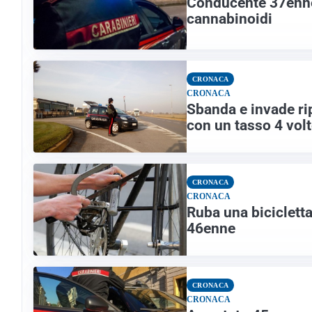
Conducente 37enne 
cannabinoidi
CRONACA
CRONACA
Sbanda e invade ri
con un tasso 4 volte
CRONACA
CRONACA
Ruba una biciclett
46enne
CRONACA
CRONACA