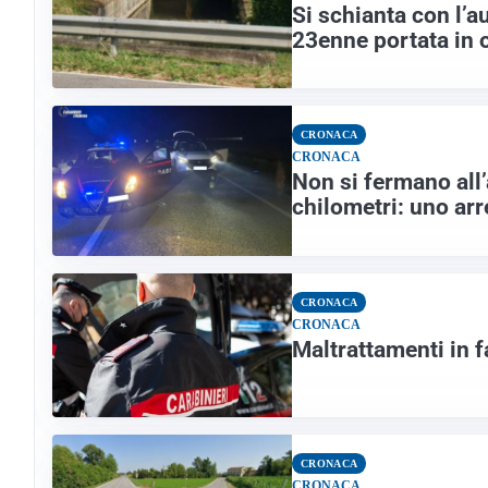
Si schianta con l’a
23enne portata in 
CRONACA
CRONACA
Non si fermano all
chilometri: uno arre
CRONACA
CRONACA
Maltrattamenti in f
CRONACA
CRONACA