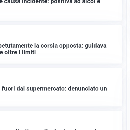
causa incidente: positiva ad alcol e
petutamente la corsia opposta: guidava
 oltre i limiti
a fuori dal supermercato: denunciato un