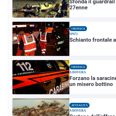
Sfonda il guardrail 
27enne
CRONACA
SP472
Schianto frontale a
CRONACA
A DOVERA
Forzano la saracin
un misero bottino
ATTUALITÀ
A DOVERA