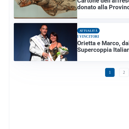
Cartone dell’affres
donato alla Provinc
ATTUALITÀ
I VINCITORI
Orietta e Marco, da
Supercoppia Italia
1
2