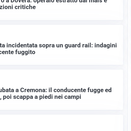
ro a Dovera: operaio estratto dal mais e
zioni critiche
ta incidentata sopra un guard rail: indagini
cente fuggito
rubata a Cremona: il conducente fugge ed
, poi scappa a piedi nei campi