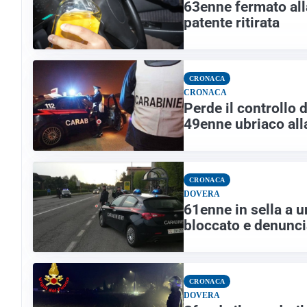
63enne fermato all
patente ritirata
CRONACA
CRONACA
Perde il controllo 
49enne ubriaco all
CRONACA
DOVERA
61enne in sella a u
bloccato e denunci
CRONACA
DOVERA