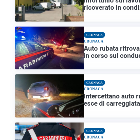
Infortunio sul lavo
ricoverato in condi
CRONACA
CRONACA
Auto rubata ritrova
in corso sul condu
CRONACA
CRONACA
Intercettano auto 
esce di carreggiata
CRONACA
CRONACA