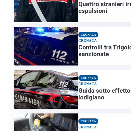
Quattro stranieri i
espulsioni
CRONACA
CRONACA
Controlli tra Trigo
sanzionate
CRONACA
CRONACA
Guida sotto effett
lodigiano
CRONACA
CRONACA