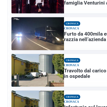
famiglia Venturini 
CRONACA
CRONACA
Furto da 400mila e
razzia nell’azienda
CRONACA
CRONACA
Travolto dal caric
in ospedale
CRONACA
CRONACA