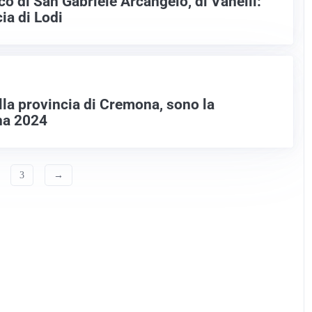
co di San Gabriele Arcangelo, di Vanelli:
ia di Lodi
lla provincia di Cremona, sono la
na 2024
3
→