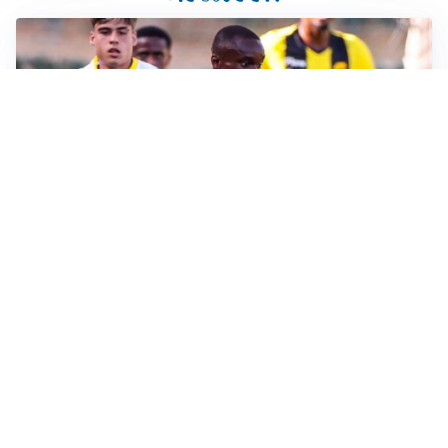
IL FAVORITO
Inter, Diaby è ora il favorito per la fascia destra
PUNTE IN MOVIMENTO
Effetto domino in attacco: Bologna, Fiorentina e
Parma si muovono
LE PAROLE