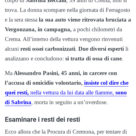
corpo di
Sabrina Beccalli
, 39 anni di Crema, non si
trova. La donna scompare nella giornata di Ferragosto
e la sera stessa
la sua auto viene ritrovata bruciata a
Vergonzana, in campagna,
a pochi chilometri da
Crema. All’interno della vettura vengono rinvenuti
alcuni
resti ossei carbonizzati
.
Due diversi esperti
li
analizzano e concludono:
si tratta di ossa di cane
.
Ma
Alessandro Pasini, 45 anni, in carcere con
l’accusa di omicidio volontario,
insiste col dire che
quei resti,
nella vettura da lui data alle fiamme,
sono
di Sabrina
, morta in seguito a un’overdose.
Esaminare i resti dei resti
Ecco allora che la Procura di Cremona, per tentare di