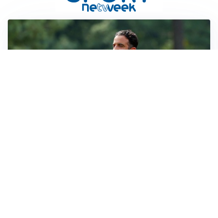
LE PAROLE
Milan, Amorim: “Sapevamo delle difficoltà, faremo
delle scelte”
LE PAROLE
Juventus, Spalletti soddisfatto: “I nuovi? Li ho visti
molto bene”