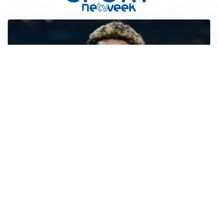
MERCATO JUVE
La Juve accelera per Suzuki e Lucumi, lo United apre
per Zirkzee
MERCATO MILAN
Milan, il mercato aspetta la svolta