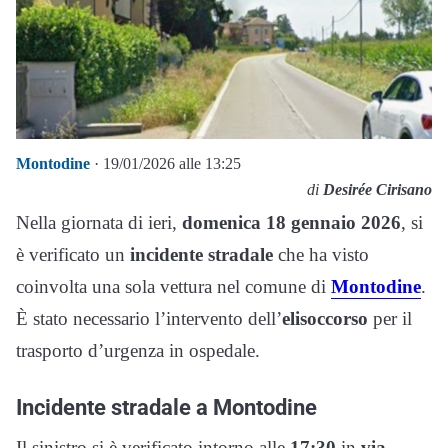
Montodine
· 19/01/2026 alle 13:25
di
Desirée Cirisano
Nella giornata di ieri,
domenica 18 gennaio 2026
, si
è verificato un
incidente stradale
che ha visto
coinvolta una sola vettura nel comune di
Montodine
.
È stato necessario l’intervento dell’
elisoccorso
per il
trasporto d’urgenza in ospedale.
Incidente stradale a Montodine
Il sinistro si è verificato intorno alle
17:30
in
via