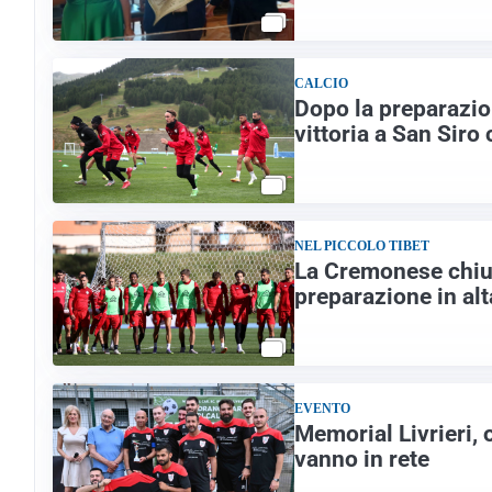
CALCIO
Dopo la preparazio
vittoria a San Siro 
NEL PICCOLO TIBET
La Cremonese chiude
preparazione in alt
EVENTO
Memorial Livrieri, 
vanno in rete