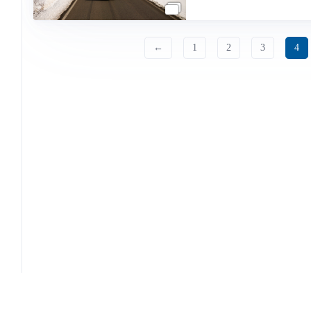
←
1
2
3
4