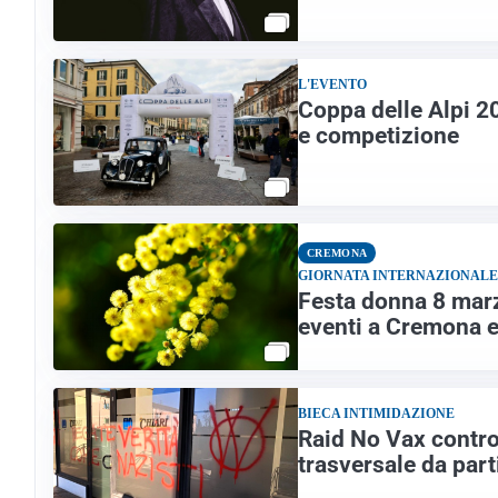
L'EVENTO
Coppa delle Alpi 20
e competizione
CREMONA
GIORNATA INTERNAZIONALE 
Festa donna 8 marz
eventi a Cremona e
BIECA INTIMIDAZIONE
Raid No Vax contro
trasversale da parti