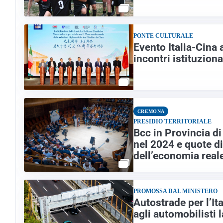
PONTE CULTURALE
Evento Italia-Cina
incontri istituziona
CREMONA
PRESIDIO TERRITORIALE
Bcc in Provincia di
nel 2024 e quote d
dell’economia real
PROMOSSA DAL MINISTERO
Autostrade per l’It
agli automobilisti l