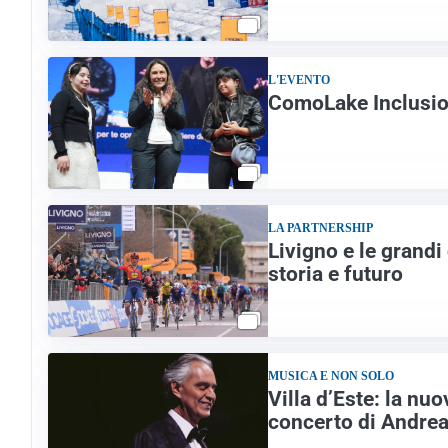
L'EVENTO
ComoLake Inclusion
LA PARTNERSHIP
Livigno e le grandi
storia e futuro
MUSICA E NON SOLO
Villa d’Este: la nuo
concerto di Andrea