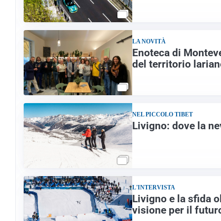
LA NOVITÀ
Enoteca di Monteve
del territorio laria
NEL PICCOLO TIBET
Livigno: dove la ne
L'INTERVISTA
Livigno e la sfida 
visione per il futur