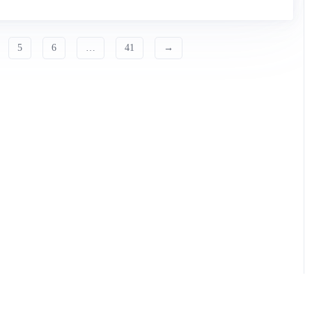
5
6
…
41
→