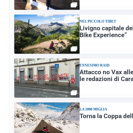
NEL PICCOLO TIBET
Livigno capitale de
Bike Experience”
ENNESIMO RAID
Attacco no Vax alle
le redazioni di Car
LA 1000 MIGLIA
Torna la Coppa dell