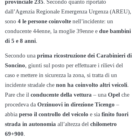
provinciale 235
. Secondo quanto riportato
dall’Agenzia Regionale Emergenza Urgenza (AREU),
sono
4 le persone coinvolte
nell’incidente: un
conducente 44enne, la moglie 39enne e
due bambini
di 5 e 8 anni
.
Secondo una
prima ricostruzione dei Carabinieri di
Soncino
, giunti sul posto per effettuare i rilievi del
caso e mettere in sicurezza la zona, si tratta di un
incidente stradale che
non ha coinvolto altri veicoli
.
Pare che il
conducente della vettura
– una
Opel
che
procedeva da
Orzinuovi in direzione Ticengo
–
abbia
perso il controllo del veicolo
e sia
finito fuori
strada in autonomia
all’altezza del
chilometro
69+900
.