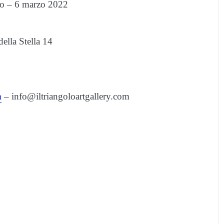
aio – 6 marzo 2022
ella Stella 14
m
– info@iltriangoloartgallery.com