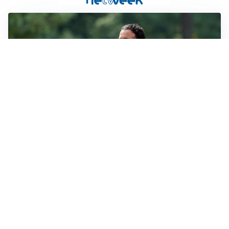
LE PAROLE
Milan, Amorim: “Sapevamo delle difficoltà, faremo
delle scelte”
LE PAROLE
Juventus, Spalletti soddisfatto: “I nuovi? Li ho visti
molto bene”