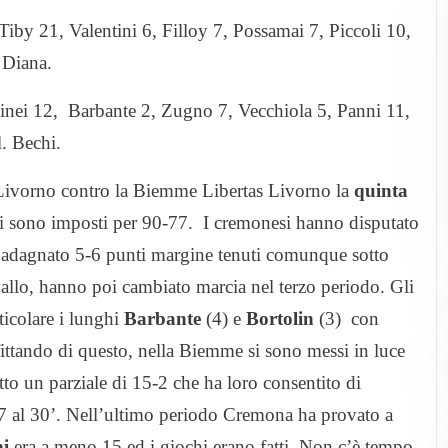
iby 21, Valentini 6, Filloy 7, Possamai 7, Piccoli 10,
. Diana.
linei 12, Barbante 2, Zugno 7, Vecchiola 5, Panni 11,
. Bechi.
Livorno contro la Biemme Libertas Livorno la
quinta
 si sono imposti per 90-77. I cremonesi hanno disputato
adagnato 5-6 punti margine tenuti comunque sotto
rvallo, hanno poi cambiato marcia nel terzo periodo. Gli
rticolare i lunghi
Barbante
(4) e
Bortolin
(3) con
ttando di questo, nella Biemme si sono messi in luce
o un parziale di 15-2 che ha loro consentito di
7 al 30’. Nell’ultimo periodo Cremona ha provato a
hi
era a meno 15 ed i giochi erano fatti. Non c’è tempo