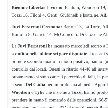
Biemme Libertas Livorno
: Fantoni, Woodson 19, T
Tozzi 16, Filoni 4. Genti, Giubinelli e Isotta ne. All
Juvi Ferarroni Cremona:
Bartoli 13, La Torre, Al
Bortolin 8, Garrett 14, McConico 5. Di Croce ne All
La
Juvi Ferraroni
ha incassato mercoledì scorso a 
sconfitta nelle ultime sei gare disputate
. I toscani
primo e secondo quarto in modo positivo; hanno gu
controllo dai locali. Questi in ritardo 44-40 all’inte
oroamaranto si sono caricati parecchio di falli, in pa
assente
Del Cadia
per un problema al piede. Approfi
Woodson
e
Tybe
che insieme a
Tozzi,
hanno prodott
prendere in mano il comando delle operazioni. 66-5
recuperare qualcosa ma al 37’ il team di
coach Bec