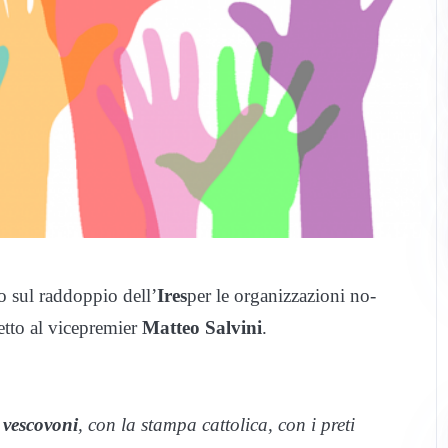
so sul raddoppio dell’
Ires
per le organizzazioni no-
etto al vicepremier
Matteo Salvini
.
i
vescovoni
, con la stampa cattolica, con i preti