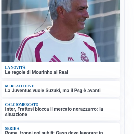
LA NOVITÀ
Le regole di Mourinho al Real
MERCATO JUVE
La Juventus vuole Suzuki, ma il Psg è avanti
CALCIOMERCATO
Inter, Frattesi blocca il mercato nerazzurro: la
situazione
SERIE A
Roma, troppi gol subiti: Gasp deve lavorare in