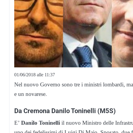
01/06/2018 alle 11:37
Nel nuovo Governo sono tre i ministri lombardi, ma c
e un novarese.
Da Cremona Danilo Toninelli (M5S)
E’
Danilo Toninelli
il nuovo Ministro delle Infrastru
uno dei fedelissimi di Luigi Di Maio. Sposato, due fi