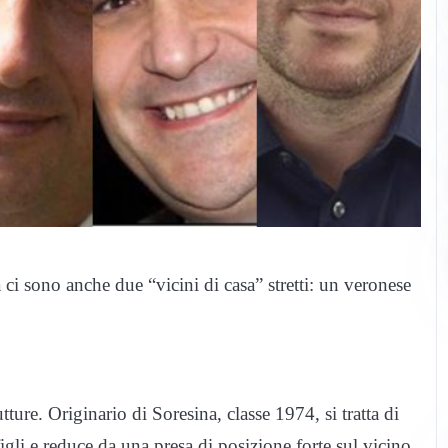
i sono anche due “vicini di casa” stretti: un veronese
tture. Originario di Soresina, classe 1974, si tratta di
gli e reduce da una presa di posizione forte sul vicino