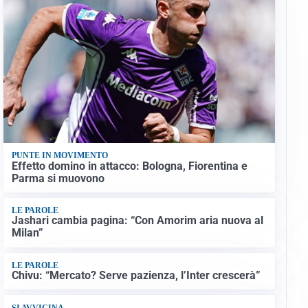
PUNTE IN MOVIMENTO
Effetto domino in attacco: Bologna, Fiorentina e
Parma si muovono
LE PAROLE
Jashari cambia pagina: “Con Amorim aria nuova al
Milan”
LE PAROLE
Chivu: “Mercato? Serve pazienza, l’Inter crescerà”
SI AVVICINA