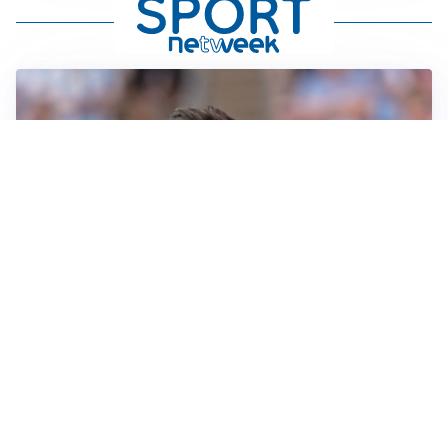
IL NOME NUOVO
Napoli, Musso resta un’opzione per la porta
TITOLARE IN CAMPIONATO
Inter, tocca a Pio Esposito: Chivu gli affida l’attacco