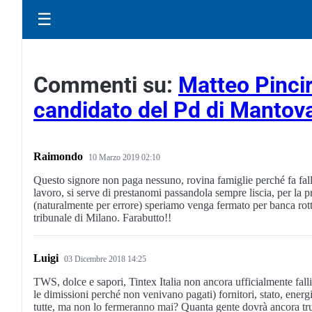
☰
Commenti su:
Matteo Pincir
candidato del Pd di Manto
Raimondo
10 Marzo 2019 02:10
Questo signore non paga nessuno, rovina famiglie perché fa fall
lavoro, si serve di prestanomi passandola sempre liscia, per la p
(naturalmente per errore) speriamo venga fermato per banca rott
tribunale di Milano. Farabutto!!
Luigi
03 Dicembre 2018 14:25
TWS, dolce e sapori, Tintex Italia non ancora ufficialmente fall
le dimissioni perché non venivano pagati) fornitori, stato, energi
tutte, ma non lo fermeranno mai? Quanta gente dovrà ancora truf