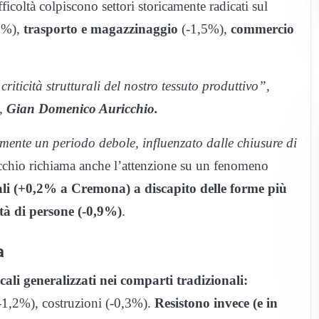
ifficoltà colpiscono settori storicamente radicati sul
1%),
trasporto e magazzinaggio
(-1,5%),
commercio
criticità strutturali del nostro tessuto produttivo”,
o,
Gian Domenico Auricchio.
lmente un periodo debole, influenzato dalle chiusure di
cchio richiama anche l’attenzione su un fenomeno
itali (+0,2% a Cremona) a discapito delle forme più
età di persone (-0,9%)
.
a
cali generalizzati nei comparti tradizionali:
-1,2%), costruzioni (-0,3%).
Resistono invece (e in