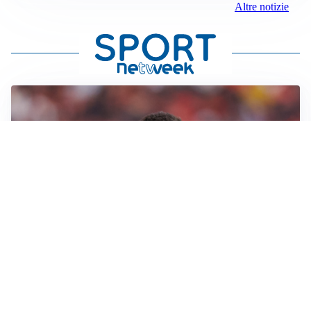
Altre notizie
AFFARE IN CHIUSURA
Barcellona, colpo Rodri: battuto il Real Madrid