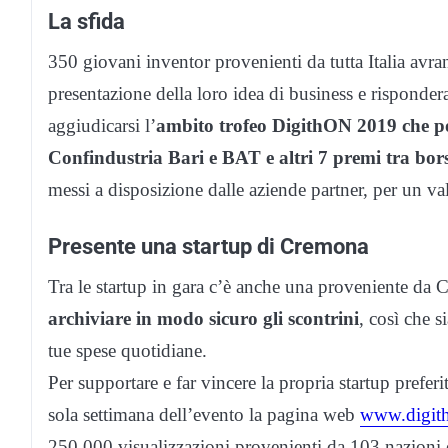
La sfida
350 giovani inventor provenienti da tutta Italia avra
presentazione della loro idea di business e rispondera
aggiudicarsi l’
ambito trofeo DigithON 2019 che po
Confindustria Bari e BAT e altri 7 premi tra bors
messi a disposizione dalle aziende partner, per un v
Presente una startup di Cremona
Tra le startup in gara c’è anche una proveniente da
archiviare in modo sicuro gli scontrini
, così che 
tue spese quotidiane.
Per supportare e far vincere la propria startup prefer
sola settimana dell’evento la pagina web
www.digith
250.000 visualizzazioni provenienti da 103 nazioni e 