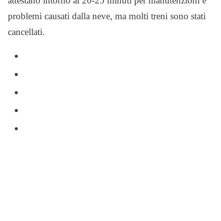
attestano intorno ai 20-25 minuti per manutenzioni e
problemi causati dalla neve, ma molti treni sono stati
cancellati.