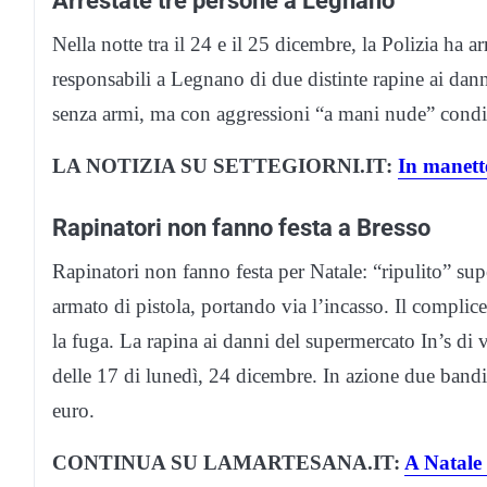
Arrestate tre persone a Legnano
Nella notte tra il 24 e il 25 dicembre, la Polizia ha arre
responsabili a Legnano di due distinte rapine ai danni 
senza armi, ma con aggressioni “a mani nude” condi
LA NOTIZIA SU SETTEGIORNI.IT:
In manette
Rapinatori non fanno festa a Bresso
Rapinatori non fanno festa per Natale: “ripulito” su
armato di pistola, portando via l’incasso. Il complic
la fuga. La rapina ai danni del supermercato In’s di 
delle 17 di lunedì, 24 dicembre. In azione due bandit
euro.
CONTINUA SU LAMARTESANA.IT:
A Natale