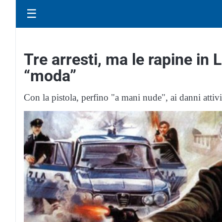
☰
Tre arresti, ma le rapine in
“moda”
Con la pistola, perfino "a mani nude", ai danni attiv