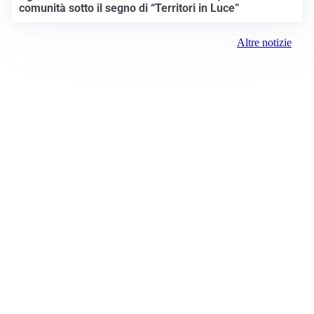
comunità sotto il segno di “Territori in Luce”
Altre notizie
Prima Cremona
Registrazione tribunale:
Lecco 2/2018 3/13/2018
ROC:
15381
Direttore responsabile:
Daniele Pirola