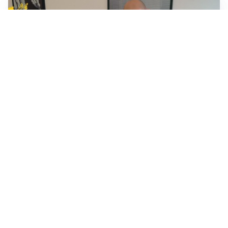
CRONACA
Truffe “porta a porta” agli anziani, oltre 1.200 vittime:
coinvolta anche la provincia di Cremona
TELEVISIONE
Medici e Medicina, diabete di tipo 1: trapianti, terapie
cellulari e salute mentale
DA REGIONE