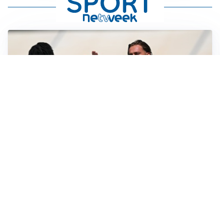
TITOLARE IN CAMPIONATO
Inter, tocca a Pio Esposito: Chivu gli affida l’attacco
LE PAROLE
Spalletti prepara la Juve: “Con l’Inter servirà essere
squadra”