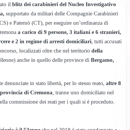
ato il
blitz dei carabinieri del Nucleo Investigativo
a,
supportato da militari delle Compagnie Carabinieri
CS) e Paternò (CT), per eseguire un’ordinanza di
 Cremona
a carico di 9 persone, 3 italiani e 6 stranieri,
cere e 2 in regime di arresti domiciliari
, tutti accusati
ncorso, localizzati oltre che nel territorio
della
lleone) anche in quello delle province di
Bergamo,
 denunciate in stato libertà, per lo stesso reato,
altre 8
 in provincia di Cremona
, tranne uno domiciliato nel
la commissione dei reati per i quali si è proceduto.
ziaria è il 53enne
che nel 2018 è stato condannato a