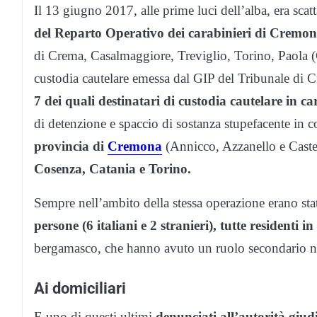
Il 13 giugno 2017, alle prime luci dell’alba, era scatt
del Reparto Operativo dei carabinieri di Cremon
di Crema, Casalmaggiore, Treviglio, Torino, Paola (
custodia cautelare emessa dal GIP del Tribunale di
7 dei quali destinatari di custodia cautelare in car
di detenzione e spaccio di sostanza stupefacente in co
provincia di
Cremona
(Annicco, Azzanello e Caste
Cosenza, Catania e Torino.
Sempre nell’ambito della stessa operazione erano state
persone (6 italiani e 2 stranieri), tutte residenti
bergamasco, che hanno avuto un ruolo secondario nel
Ai domiciliari
E uno di questi ultimi
denunciati all’autorità giudi