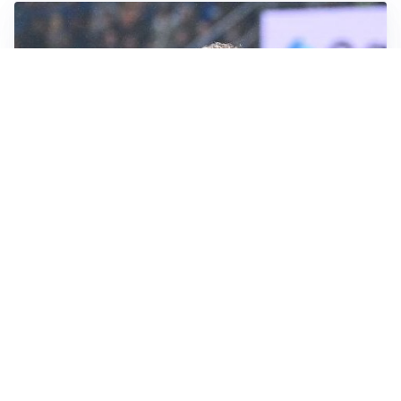
CALCIOMERCATO
Inter, Frattesi blocca il mercato nerazzurro: la
situazione
SERIE A
Roma, troppi gol subiti: Gasp deve lavorare in difesa
SERIE A
Milan, quanto lavoro per Amorim: il campo parla