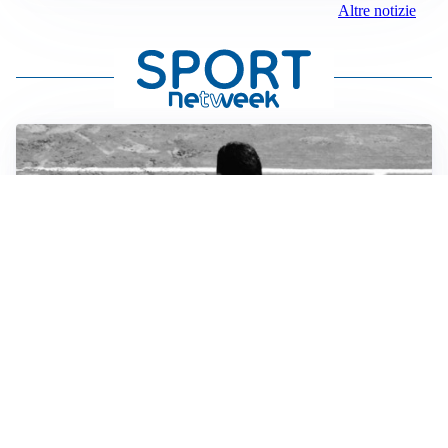
Altre notizie
RIENTRO A RILENTO
Alcaraz, US Open lontano: la corsa contro il tempo
continua