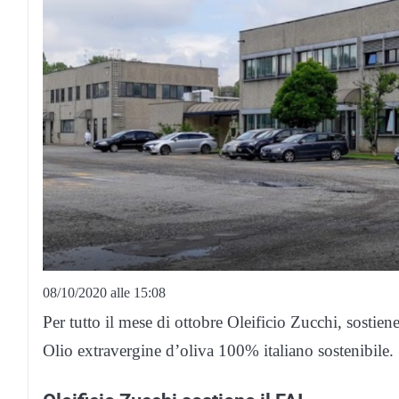
08/10/2020 alle 15:08
Per tutto il mese di ottobre Oleificio Zucchi, sostie
Olio extravergine d’oliva 100% italiano sostenibile.