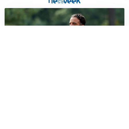
MERCATO MILAN
Milan, il mercato aspetta la svolta
MERCATO INTER
Dimarco verso il rinnovo fino al 2030, ma si complica
Romero
CALCIOMERCATO