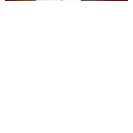
SERIE A
Roma, troppi gol subiti: Gasp deve lavorare in difesa
SERIE A
Milan, quanto lavoro per Amorim: il campo parla
chiaro
LE PAROLE
Milan, Amorim: “Sapevamo delle difficoltà, faremo
delle scelte”