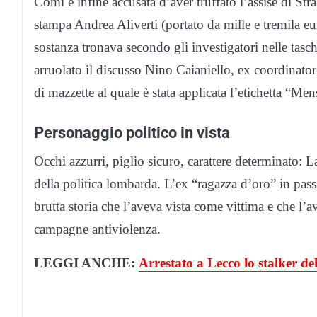
Comi è infine accusata d’aver truffato l’assise di St
stampa Andrea Aliverti (portato da mille e tremila e
sostanza tronava secondo gli investigatori nelle tasc
arruolato il discusso Nino Caianiello, ex coordinator
di mazzette al quale è stata applicata l’etichetta “Men
Personaggio politico in vista
Occhi azzurri, piglio sicuro, carattere determinato: 
della politica lombarda. L’ex “ragazza d’oro” in pass
brutta storia che l’aveva vista come vittima e che l’
campagne antiviolenza.
LEGGI ANCHE:
Arrestato a Lecco lo stalker 