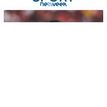
AFFARE IN CHIUSURA
Barcellona, colpo Rodri: battuto il Real Madrid
MOTIVATO
Douglas Luiz dice no all’Everton e punta sulla
Juventus