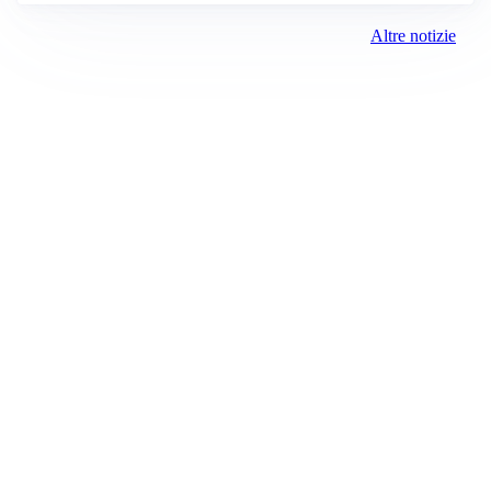
Altre notizie
Prima Cremona
Registrazione tribunale:
Lecco 2/2018 3/13/2018
ROC:
15381
Direttore responsabile:
Daniele Pirola
Editore:
Media (iN) Srl