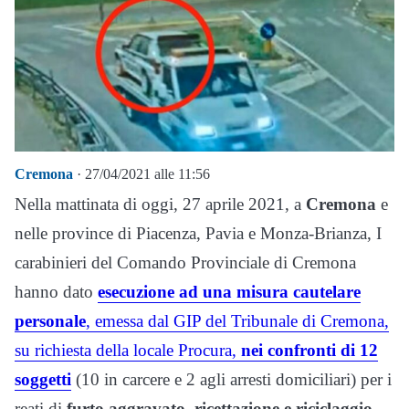
Cremona
· 27/04/2021 alle 11:56
Nella mattinata di oggi, 27 aprile 2021, a
Cremona
e
nelle province di Piacenza, Pavia e Monza-Brianza, I
carabinieri del Comando Provinciale di Cremona
hanno dato
esecuzione ad una misura cautelare
personale
, emessa dal GIP del Tribunale di Cremona,
su richiesta della locale Procura,
nei confronti di 12
soggetti
(10 in carcere e 2 agli arresti domiciliari) per i
reati di
furto aggravato, ricettazione e riciclaggio