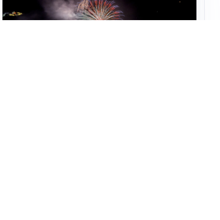
IMPERDIBILI
Agosto in Val Seriana: un mese di feste, tradizione
e comunità sotto il segno di “Territori in Luce”
Altre notizie
Info e note legali
Gruppo Netweek
Siti del gruppo
Messaggi elettorali