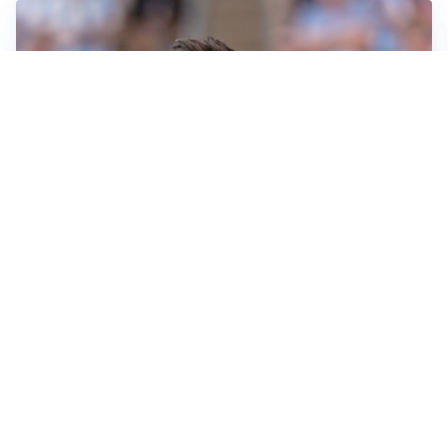
IL NOME NUOVO
Napoli, Musso resta un’opzione per la porta
TITOLARE IN CAMPIONATO
Inter, tocca a Pio Esposito: Chivu gli affida l’attacco
LE PAROLE
Spalletti prepara la Juve: “Con l’Inter servirà essere
squadra”