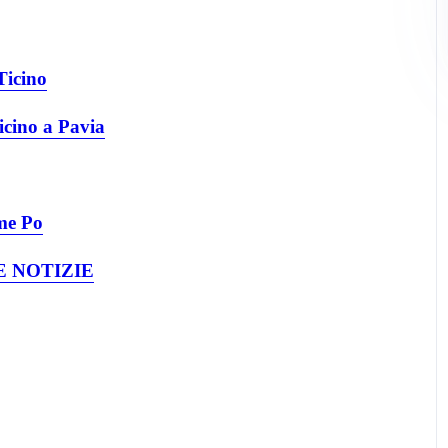
Ticino
icino a Pavia
me Po
 NOTIZIE