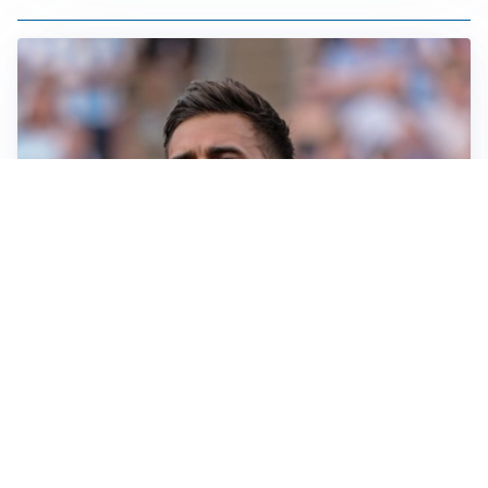
IL NOME NUOVO
Napoli, Musso resta un’opzione per la porta
TITOLARE IN CAMPIONATO
Inter, tocca a Pio Esposito: Chivu gli affida l’attacco
LE PAROLE