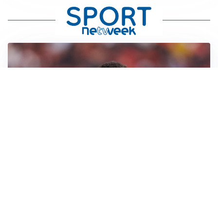
AFFARE IN CHIUSURA
Barcellona, colpo Rodri: battuto il Real Madrid
MOTIVATO
Douglas Luiz dice no all’Everton e punta sulla