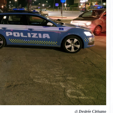
di
Desirée Cirisano