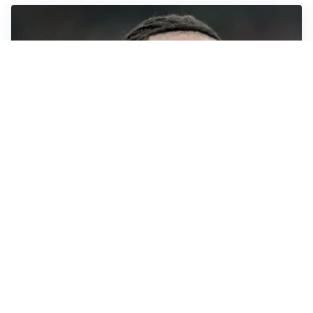
AFFONDO
Il Galatasaray fa sul serio per Leao
LA NOVITÀ
Il Real Madrid blinda Vinicius: pronto il rinnovo
TORMENTONE
Lukaku, stavolta la rottura è definitiva