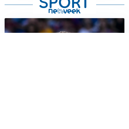
MOTIVATO
Douglas Luiz dice no all’Everton e punta sulla
Juventus
RIENTRO A RILENTO
Alcaraz, US Open lontano: la corsa contro il tempo