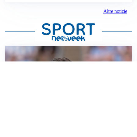
Altre notizie
IL NOME NUOVO
Napoli, Musso resta un’opzione per la porta