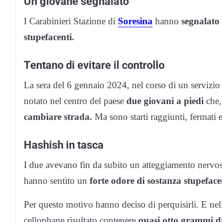
Un giovane segnalato
I Carabinieri Stazione di
Soresina
hanno
segnalato 
stupefacenti.
Tentano di evitare il controllo
La sera del 6 gennaio 2024, nel corso di un servizio o
notato nel centro del paese
due giovani a piedi
che, 
cambiare strada.
Ma sono starti raggiunti, fermati e
Hashish in tasca
I due avevano fin da subito un atteggiamento nervoso 
hanno sentito un
forte odore di sostanza stupeface
Per questo motivo hanno deciso di perquisirli. E ne
cellophane risultato contenere
quasi otto grammi d