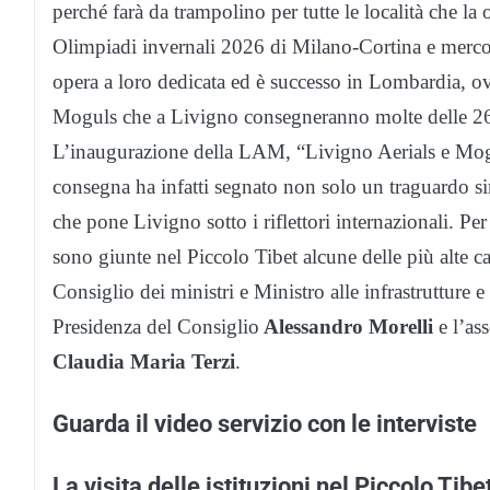
perché farà da trampolino per tutte le località che la o
Olimpiadi invernali 2026 di Milano-Cortina e merco
opera a loro dedicata ed è successo in Lombardia, ovve
Moguls che a Livigno consegneranno molte delle 26 
L’inaugurazione della LAM, “Livigno Aerials e Mogu
consegna ha infatti segnato non solo un traguardo s
che pone Livigno sotto i riflettori internazionali. Per
sono giunte nel Piccolo Tibet alcune delle più alte car
Consiglio dei ministri e Ministro alle infrastrutture e 
Presidenza del Consiglio
Alessandro Morelli
e l’as
Claudia Maria Terzi
.
Guarda il video servizio con le interviste
La visita delle istituzioni nel Piccolo Tibe