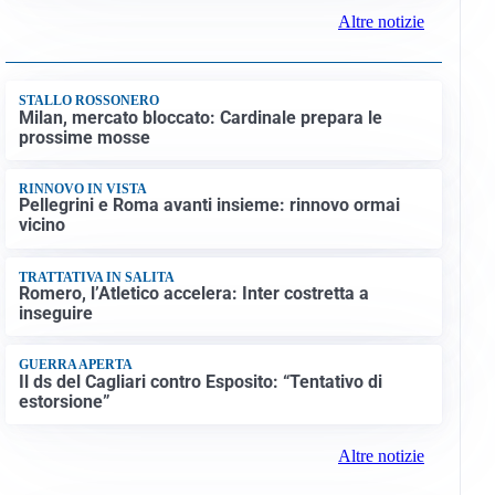
cantautore simbolo della musica italiana
BAGARRE
Caso Delmastro, la Camera nega l’accesso alle
chat: scontro in Aula tra maggioranza e opposizioni
MEDIO ORIENTE
Stretto di Hormuz, Iran e Oman trovano un accordo
sulle rotte: si apre la possibilità di una tregua
PREVISIONI
Record di bollini rossi in Italia: oggi caldo estremo
in tutta la Penisola
Altre notizie