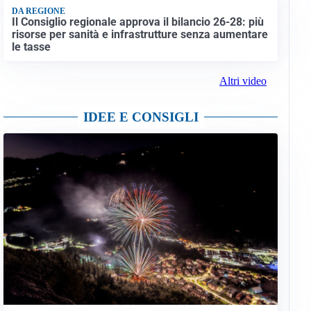
Altre notizie
VIDEO PIÙ VISTI
CRONACA
Truffe “porta a porta” agli anziani, oltre 1.200
vittime: coinvolta anche la provincia di Cremona