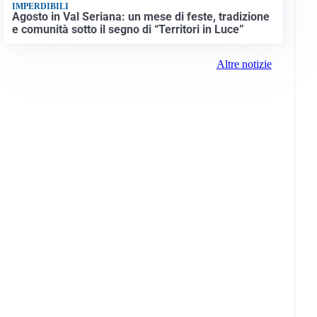
TELEVISIONE
Medici e Medicina, diabete di tipo 1: trapianti,
terapie cellulari e salute mentale
DA REGIONE
Il Consiglio regionale approva il bilancio 26-28: più
risorse per sanità e infrastrutture senza aumentare
le tasse
Altri video
IDEE E CONSIGLI