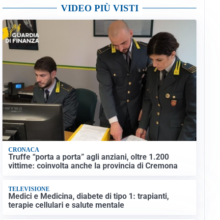
STALLO ROSSONERO
Milan, mercato bloccato: Cardinale prepara le
prossime mosse
RINNOVO IN VISTA
Pellegrini e Roma avanti insieme: rinnovo ormai
vicino
TRATTATIVA IN SALITA
Romero, l’Atletico accelera: Inter costretta a
inseguire
GUERRA APERTA
Il ds del Cagliari contro Esposito: “Tentativo di
estorsione”