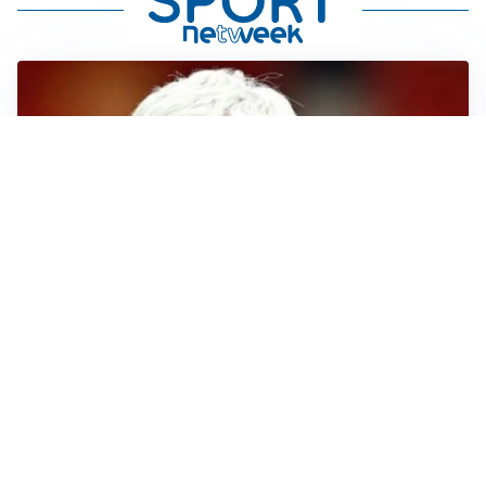
SERIE A
Roma, troppi gol subiti: Gasp deve lavorare in difesa
SERIE A
Milan, quanto lavoro per Amorim: il campo parla
chiaro